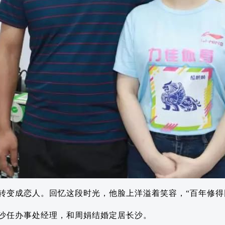
转变成恋人。回忆这段时光，他脸上洋溢着笑容，“百年修得
沙任办事处经理，和周娟结婚定居长沙。