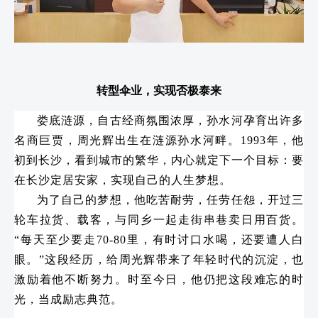
转型伞业，实现否极泰来
娄底涟源，自古经商氛围浓厚，孙水河孕育出许多
名商巨贾，周光辉出生在涟源孙水河畔。1993年，他
初到长沙，看到城市的繁华，内心就定下一个目标：要
在长沙定居安家，实现自己的人生梦想。
为了自己的梦想，他吃苦耐劳，任劳任怨，开过三
轮车拉货、载客，与同乡一起走街串巷卖日用百货。
“每天至少要走70-80里，有时讨口水喝，还要遭人白
眼。”这段经历，给周光辉带来了年轻时代的沉淀，也
激励着他不断努力。时至今日，他仍把这段难忘的时
光，当成励志典范。