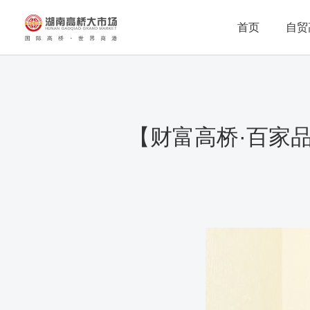
首页
自贸
【财富高桥·百家品