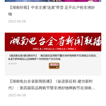
【湖南经视】中非主播“连麦”带货 足不出户抢非洲好
物
2022-04-28
【湖南电台全省新闻联播】《奋进新征程·建功新时
代》：第四届双品网购节暨非洲好物网购节在湖南正
式启动，2.2万多种商品以及230多个非洲特色产品任
2022-04-28
你选