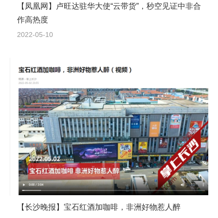
【凤凰网】卢旺达驻华大使“云带货”，秒空见证中非合
作高热度
2022-05-10
【长沙晚报】宝石红酒加咖啡，非洲好物惹人醉