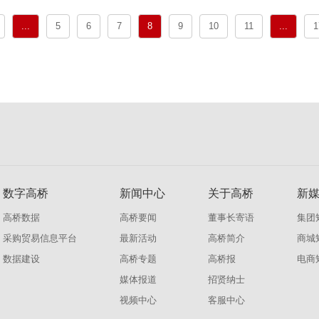
...
5
6
7
8
9
10
11
...
1
数字高桥
新闻中心
关于高桥
新
高桥数据
高桥要闻
董事长寄语
集团
采购贸易信息平台
最新活动
高桥简介
商城
数据建设
高桥专题
高桥报
电商
媒体报道
招贤纳士
视频中心
客服中心