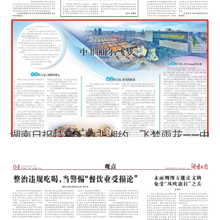
湖南日报特稿丨中非湘约，飞梦雨花——中
非经贸博览会绽放雨花担当
2025-06-16