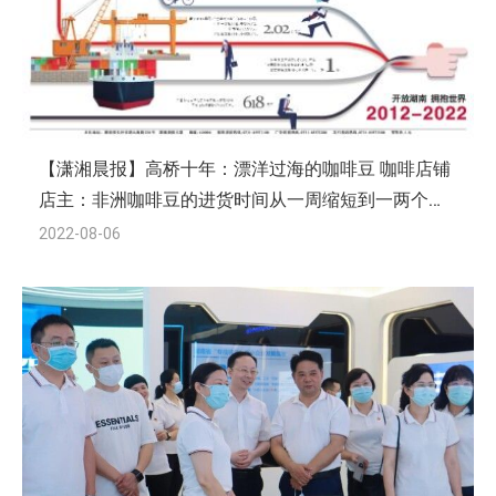
【潇湘晨报】高桥十年：漂洋过海的咖啡豆 咖啡店铺
店主：非洲咖啡豆的进货时间从一周缩短到一两个小
时
2022-08-06