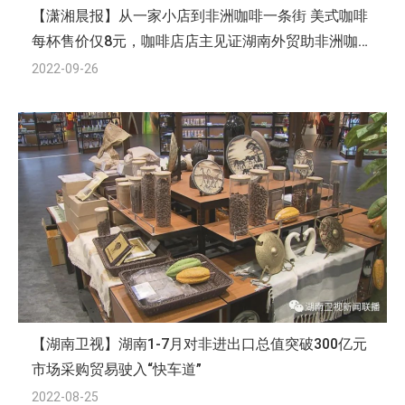
【潇湘晨报】从一家小店到非洲咖啡一条街 美式咖啡
每杯售价仅8元，咖啡店店主见证湖南外贸助非洲咖啡
实现平价化
2022-09-26
【湖南卫视】湖南1-7月对非进出口总值突破300亿元
市场采购贸易驶入“快车道”
2022-08-25