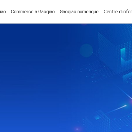
iao
Commerce à Gaoqiao
Gaoqiao numérique
Centre d’info