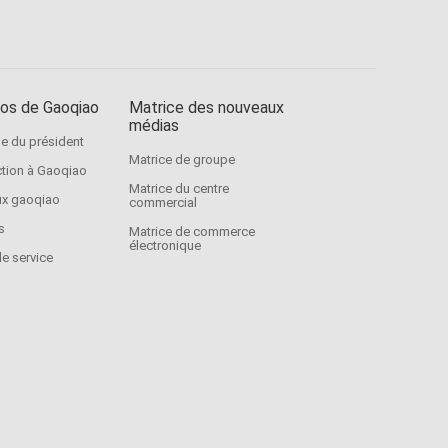
os de Gaoqiao
Matrice des nouveaux
médias
 du président
Matrice de groupe
ction à Gaoqiao
Matrice du centre
x gaoqiao
commercial
s
Matrice de commerce
électronique
de service