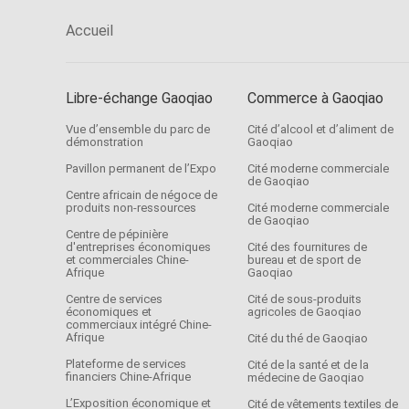
Accueil
Libre-échange Gaoqiao
Commerce à Gaoqiao
Vue d’ensemble du parc de
Cité d’alcool et d’aliment de
démonstration
Gaoqiao
Pavillon permanent de l’Expo
Cité moderne commerciale
de Gaoqiao
Centre africain de négoce de
produits non-ressources
Cité moderne commerciale
de Gaoqiao
Centre de pépinière
d'entreprises économiques
Cité des fournitures de
et commerciales Chine-
bureau et de sport de
Afrique
Gaoqiao
Centre de services
Cité de sous-produits
économiques et
agricoles de Gaoqiao
commerciaux intégré Chine-
Afrique
Cité du thé de Gaoqiao
Plateforme de services
Cité de la santé et de la
financiers Chine-Afrique
médecine de Gaoqiao
L’Exposition économique et
Cité de vêtements textiles de