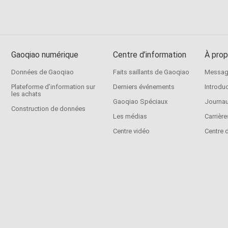
Gaoqiao numérique
Centre d’information
À prop
Données de Gaoqiao
Faits saillants de Gaoqiao
Message
Plateforme d’information sur
Derniers événements
Introdu
les achats
Gaoqiao Spéciaux
Journau
Construction de données
Les médias
Carrière
Centre vidéo
Centre 