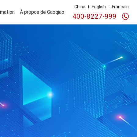
China
English
Francais
rmation
À propos de Gaoqiao
400-8227-999