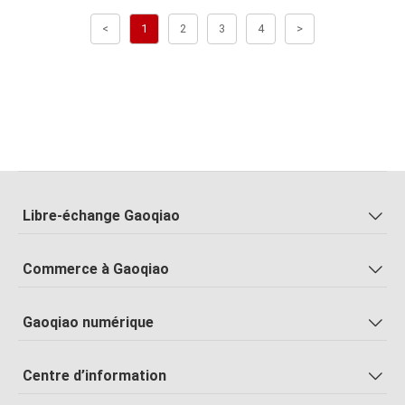
<
1
2
3
4
>
Libre-échange Gaoqiao
Commerce à Gaoqiao
Gaoqiao numérique
Centre d’information