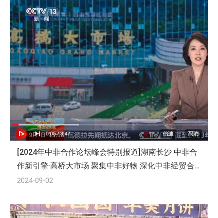
[2024年中非合作论坛峰会特别报道]湖南长沙 中非合
作新引擎·高桥大市场 聚集中非好物 深化中非经贸合
作
2024-09-02