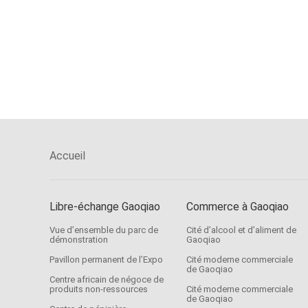
Accueil
Libre-échange Gaoqiao
Commerce à Gaoqiao
Vue d’ensemble du parc de
Cité d’alcool et d’aliment de
démonstration
Gaoqiao
Pavillon permanent de l’Expo
Cité moderne commerciale
de Gaoqiao
Centre africain de négoce de
produits non-ressources
Cité moderne commerciale
de Gaoqiao