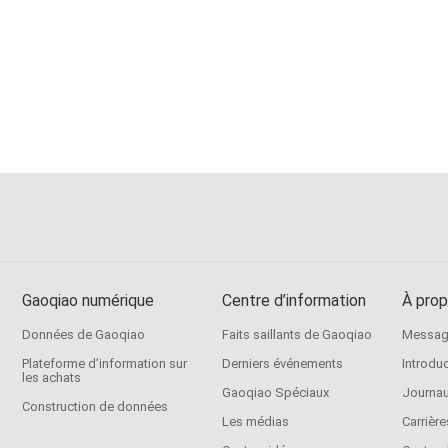
Gaoqiao numérique
Centre d’information
À prop
Données de Gaoqiao
Faits saillants de Gaoqiao
Message
Plateforme d’information sur
Derniers événements
Introdu
les achats
Gaoqiao Spéciaux
Journau
Construction de données
Les médias
Carrière