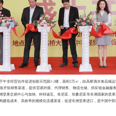
于中非经贸合作促进创新示范园1-2楼，面积2万㎡，由高桥酒水食品城
场开拓销售渠道，提供贸易对接、代理销售、物流仓储、供应链金融服务
洲坚果交易中心与加纳、科特迪瓦、肯尼亚、坦桑尼亚等非洲国家的坚果
构建低成本、高效率的规模化流通渠道，促进非洲坚果进口，是中国中部